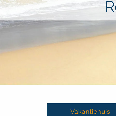
R
Vakantiehuis